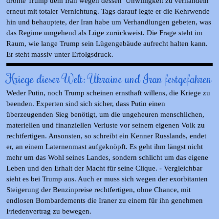
drohte Trump dem Iran wegen dessen Unwilligkeit zu verhandeln
erneut mit totaler Vernichtung. Tags darauf legte er die Kehrwende
hin und behauptete, der Iran habe um Verhandlungen gebeten, was
das Regime umgehend als Lüge zurückweist. Die Frage steht im
Raum, wie lange Trump sein Lügengebäude aufrecht halten kann.
Er steht massiv unter Erfolgsdruck.
Kriege dieser Welt: Ukraine und Iran festgefahren
Weder Putin, noch Trump scheinen ernsthaft willens, die Kriege zu
beenden. Experten sind sich sicher, dass Putin einen
überzeugenden Sieg benötigt, um die ungeheuren menschlichen,
materiellen und finanziellen Verluste vor seinem eigenen Volk zu
rechtfertigen. Ansonsten, so schreibt ein Kenner Russlands, endet
er, an einem Laternenmast aufgeknöpft. Es geht ihm längst nicht
mehr um das Wohl seines Landes, sondern schlicht um das eigene
Leben und den Erhalt der Macht für seine Clique. - Vergleichbar
sieht es bei Trump aus. Auch er muss sich wegen der exorbitanten
Steigerung der Benzinpreise rechtfertigen, ohne Chance, mit
endlosen Bombardements die Iraner zu einem für ihn genehmen
Friedenvertrag zu bewegen.