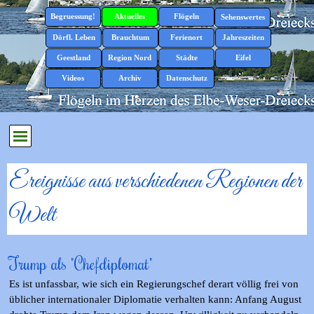
Direkt zum Seiteninhalt
Menü überspringen
Begruessung!
Aktuelles
Flögeln
▼
▼
Sehenswertes
▼
Dörfl. Leben
Brauchtum
Ferienort
Jahreszeiten
▼
▼
▼
▼
Geestland
Region Nord
Städte
Eifel
▼
▼
▼
▼
Videos
Archiv
Datenschutz
▼
Menü überspringen
Ereignisse aus verschiedenen Regionen der
Welt
Trump als "Chefdiplomat"
Es ist unfassbar, wie sich ein Regierungschef derart
völlig frei von
üblicher
internationaler
Diplomatie
verhalten kann: Anfang August