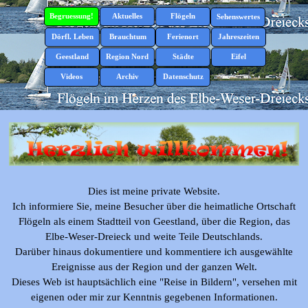
Direkt zum Seiteninhalt
Menü überspringen
Begruessung!
Aktuelles
Flögeln
▼
▼
Sehenswertes
▼
Dörfl. Leben
Brauchtum
Ferienort
Jahreszeiten
▼
▼
▼
▼
Geestland
Region Nord
Städte
Eifel
▼
▼
▼
▼
Videos
Archiv
Datenschutz
▼
Dies ist meine private Website.
Ich informiere Sie, meine Besucher über die heimatliche Ortschaft
Flögeln als einem Stadtteil von Geestland, über die Region, das
Elbe-Weser-Dreieck und weite Teile Deutschlands.
Darüber hinaus dokumentiere und kommentiere ich ausgewählte
Ereignisse aus der Region und der ganzen Welt.
Dieses Web ist hauptsächlich eine "Reise in Bildern", versehen mit
eigenen oder mir zur Kenntnis gegebenen Informationen.