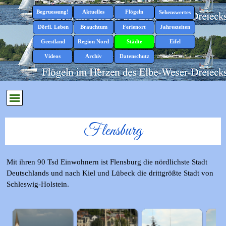
Direkt zum Seiteninhalt
Menü überspringen
Begruessung!
Aktuelles
Flögeln
▼
▼
Sehenswertes
▼
Dörfl. Leben
Brauchtum
Ferienort
Jahreszeiten
▼
▼
▼
▼
Geestland
Region Nord
Städte
Eifel
▼
▼
▼
▼
Videos
Archiv
Datenschutz
▼
Menü überspringen
Flensburg
Mit ihren 90 Tsd Einwohnern ist Flensburg die nördlichste Stadt
Deutschlands und nach Kiel und Lübeck die drittgrößte Stadt von
Schleswig-Holstein.