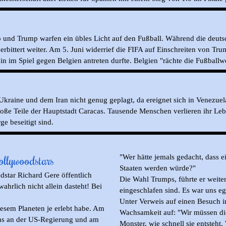
no und Trump warfen ein übles Licht auf den Fußball.
Während die deuts
erbittert weiter. Am 5. Juni widerrief die FIFA auf Einschreiten von Tru
hin im Spiel gegen Belgien antreten durfte. Belgien "rächte die Fußball
Ukraine und dem Iran nicht genug geplagt, da ereignet sich in Venezuel
große Teile der Hauptstadt Caracas. Tausende Menschen verlieren ihr Leb
e beseitigt sind.
llywoodstars
"Wer hätte jemals gedacht, dass ei
Staaten werden würde?"
star Richard Gere öffentlich
Die Wahl Trumps, führte er weiter
ahrlich nicht allein dasteht! Bei
eingeschlafen sind. Es war uns eg
Unter Verweis auf einen Besuch i
esem Planeten je erlebt habe. Am
Wachsamkeit auf: "Wir müssen die
 was an der US-Regierung und am
Monster, wie schnell sie entsteh