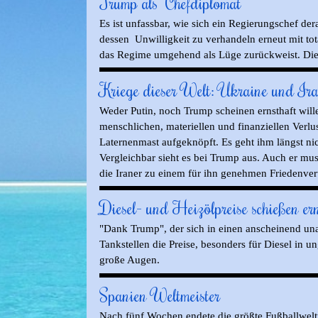
Trump als "Chefdiplomat"
Es ist unfassbar, wie sich ein Regierungschef der
dessen Unwilligkeit zu verhandeln erneut mit to
das Regime umgehend als Lüge zurückweist. Die 
Kriege dieser Welt: Ukraine und Ira
Weder Putin, noch Trump scheinen ernsthaft will
menschlichen, materiellen und finanziellen Verlu
Laternenmast aufgeknöpft. Es geht ihm längst ni
Vergleichbar sieht es bei Trump aus. Auch er mu
die Iraner zu einem für ihn genehmen Friedenve
Diesel- und Heizölpreise schießen er
"Dank Trump", der sich in einen anscheinend unau
Tankstellen die Preise, besonders für Diesel in 
große Augen.
Spanien Weltmeister
Nach fünf Wochen endete die größte Fußballweltm