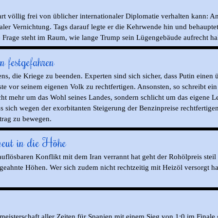
art
völlig frei von
üblicher
internationaler
Diplomatie
verhalten kann: A
taler Vernichtung. Tags darauf legte er die Kehrwende hin und behaupt
Frage steht im Raum, wie lange Trump sein Lügengebäude aufrecht halt
n festgefahren
ens, die Kriege zu beenden. Experten sind sich sicher, dass Putin eine
ste vor seinem eigenen Volk zu rechtfertigen. Ansonsten, so schreibt ei
cht mehr um das Wohl seines Landes, sondern schlicht um das eigene Le
ss sich wegen der exorbitanten Steigerung der Benzinpreise rechtferti
rtrag zu bewegen.
neut in die Höhe
flösbaren Konflikt mit dem Iran verrannt hat geht der Rohölpreis steil 
ungeahnte Höhen. Wer sich zudem nicht rechtzeitig mit Heizöl versorgt 
eisterschaft aller Zeiten für Spanien mit einem Sieg von 1:0 im Finale