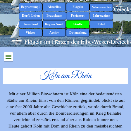
Direkt zum Seiteninhalt
Menü überspringen
Begruessung!
Aktuelles
Flögeln
▼
▼
Sehenswertes
▼
Dörfl. Leben
Brauchtum
Ferienort
Jahreszeiten
▼
▼
▼
▼
Geestland
Region Nord
Städte
Eifel
▼
▼
▼
▼
Videos
Archiv
Datenschutz
▼
Menü überspringen
Köln am Rhein
Mit einer Million Einwohnern ist Köln eine der bedeutendsten
Städte am Rhein. Einst von den Römern gegründet, blickt sie auf
eine fast 2000 Jahre alte Geschichte zurück, wurde durch Brand,
vor allem aber durch die Bombardierungen im Krieg beinahe
vernichtend zerstört, erstand aber aus Ruinen immer neu.
Heute gehört Köln mit Dom und Rhein zu den meistbesuchten