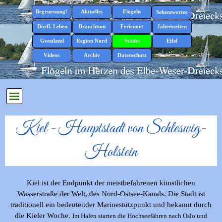
Direkt zum Seiteninhalt
Menü überspringen
Begruessung!
Aktuelles
Flögeln
▼
▼
Sehenswertes
▼
Dörfl. Leben
Brauchtum
Ferienort
Jahreszeiten
▼
▼
▼
▼
Geestland
Region Nord
Städte
Eifel
▼
▼
▼
▼
Videos
Archiv
Datenschutz
▼
Menü überspringen
Kiel - Hauptstadt von Schleswig-
Holstein
Kiel ist der Endpunkt der meistbefahrenen künstlichen
Wasserstraße der Welt, des Nord-Ostsee-Kanals. Die Stadt ist
traditionell ein bedeutender Marinestützpunkt und bekannt durch
die Kieler Woche.
Im Hafen starten die Hochseefähren nach Oslo und