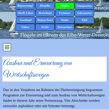
Direkt zum Seiteninhalt
Menü überspringen
Begruessung!
Aktuelles
Flögeln
▼
▼
Sehenswertes
▼
Dörfl. Leben
Brauchtum
Ferienort
Jahreszeiten
▼
▼
▼
▼
Geestland
Region Nord
Städte
Eifel
▼
▼
▼
▼
Videos
Archiv
Datenschutz
▼
Menü überspringen
Ausbau und Erneuerung von
Wirtschaftswegen
Das in den Vorjahren im Rahmen der Flurbereinigung begonnene
Programm zur Erneuerung und zum Ausbau von Wirtschaftswegen
findet in diesem Jahr seine Fortsetzung. Vier Abschnitte werden
entweder asphaltiert oder mit Schotter befestigt.